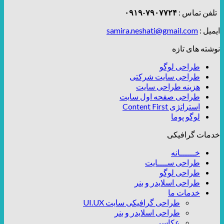
تلفن تماس :
۷۹۰۷۷۲۴-۰۹۱۹
ایمیل :
samira.neshati@gmail.com
نوشته های تازه
طراحی لوگو
طراحی سایت شرکتی
هزینه طراحی سایت
طراحی صفحه اول سایت
استراتژی Content First
لوگو پوما
خدمات گرافیکی
خــــــانه
طراحی ســــایت
طراحی لوگو
طراحی اسلایدر و بنر
خدمات ما
طراحی گرافیکی سایت UI.UX
طراحی اسلایدر و بنر
عکاسی