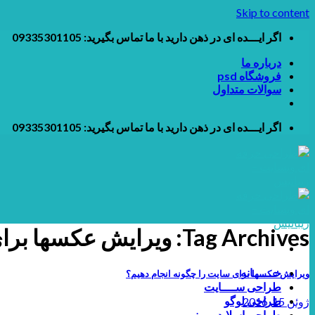
Skip to content
اگر ایـــده ای در ذهن دارید با ما تماس بگیرید: 09335301105
درباره ما
فروشگاه psd
سوالات متداول
اگر ایـــده ای در ذهن دارید با ما تماس بگیرید: 09335301105
Tag Archives:
ویرایش عکسها برا
خــــــانه
ویرایش عکسها برای سایت را چگونه انجام دهیم؟
طراحی ســــایت
طراحی لوگو
ژوئن 15, 2016
طراحی اسلایدر و بنر