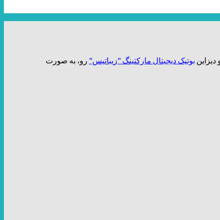
بوتیک دیجیتال مارکتینگ "زیباتیس"
رو، به صورت