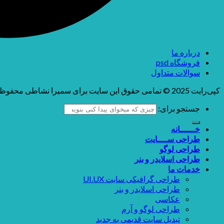
درباره ما
فروشگاه psd
سوالات متداول
کپی‌رایت 2025 © تمامی حقوق این سایت برای سمیرا نشاطی محفوظ می باشد
جستجو برای:
خــــــانه
طراحی ســــایت
طراحی لوگو
طراحی اسلایدر و بنر
خدمات ما
طراحی گرافیکی سایت UI.UX
طراحی اسلایدر و بنر
عکاسی
طراحی لوگو و آرم
تبدیل سایت قدیمی به جدید