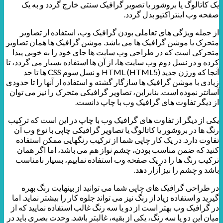
یک کاتالوگ یا بروشور یا تصویر گرافیک سنتی خارج گردد و به یک
صفحه وب اینتراکتیو بدل گردد.
از جمله ویژگی های تعاملی بودن گرافیک وب، استفاده از تصاویر
متحرک یا موشن گرافیک ها می باشد. موشن گرافیک ها همان تصاویر
متحرکی است که در طراحی وب سایت ها جای خود را به خوبی پیدا
کرده و در نسل دوم وب سایت ها، از آن ها استفاده بسیار می گردد، تا
آنجا که ورژن جدید HTML (HTML5) و نسل سوم CSS ها تا حد
زیادی با موشن گرافیک ها سازگار گشته و استفاده از آنها را تا حدودی
آسانتر نموده است. بنابراین، تصاویر گرافیکی متحرک را نیز می توان
از دیگر تفاوت های گرافیک وب با چاپ دانست.
یکی از دیگر از تفاوت های گرافیک وب با چاپ در این است که ترکیب
رنگ ها در بروشور یا کاتالوگ یا تصاویر گرافیکی چاپی با نوع وب آن
تفاوت دارد. در یک کار چاپی شما از ترکیب رنگهایی ممکن استفاده
کنید که ضمن مناسب بودن، چشم نواز هم می باشد، اما اگر همان
ترکیب رنگ ها را در یک صفحه وب استفاده نماییم، بسیار نامناسب
باشد و چشم را نیز آزار دهد.
در طراحی گرافیک های چاپی شما می توانید از بینهایت رنگ بهره
گیرید و استفاده زیاد از رنگ نیز می تواند جلوه کار را بیشتر نماید. اما
در گرافیک وب بهتر است از دو یا سه رنگ غالب استفاده نمایید که از
میان این دو یا سه رنگ، یکی از بقیه، غالبتر باشد. وحدت بصری باید در