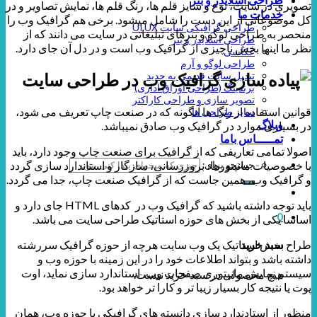
تصویری در سایت، نوع و سایز قلم ها، رنگ قلم ها، نمایش تصاویر و در
خدمات ما
کل موضوعاتی از این دست را شامل میشود. برخی هم گرافیک وب را
طراحی گرافیکی سایت UI.UX
منحصر به طراحی لوگو و بنرهای تبلیغاتی در سایت می دانند که از
طراحی اسلایدر و بنر
نظر ما اینها بخش ناچیزی از گرافیک وب است و در دل آن جای دارد.
عکاسی
طراحی لوگو و آرم
تبدیل سایت قدیمی به جدید
برندینگ (طراحی اوراق اداری)
تصویر سازی و طراحی کاراکتر
قوانین استفاده از رنگ ها آنگونه که در صنعت چاپ تعریف می شود،
سایر طراحی ها
وبلاگ
در بسیاری موارد در گرافیک وب صادق نمیباشد.
تمـــــاس باما
اصولا تمامی تعاریفی که از گرافیک برای صنعت چاپ وجود دارد، باید
با خصوصیات مانیتورها، بروزرسانی، سازگار و استاندارد سازی گردد
جستجو برای:
و گرافیک وب، همین جاست که از گرافیک صنعت چاپ، جدا می گردد.
باید توجه داشته باشید که گرافیک وب در کدهای HTML جای دارد و
0
اساسا یکی از بخش های حوزه استاتیک طراحی سایت می باشد.
طراح بخش استاتیک یک وب سایت هرچه از حوزه گرافیک سررشته
سبد خرید
داشته باشد و بتواند اطلاعات خود را در این زمینه با حوزه وب و
سیستم نمایش مانیتوری صفحات وب، استاندارد سازی نماید، اوت
هیچ محصولی در سبد خرید نیست.
پوت یا نتیجه کار بسیار زیبا تر و کارا تر خواهد بود.
منظور از استادندارد سازی دانسته های گرافیکی با حوزه وب، همان