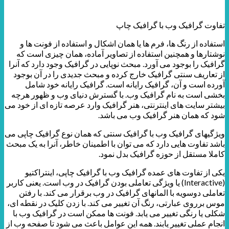
تفاوت گرافیک وب با گرافیک چاپ
استفاده از رنگ ها، فرم ها یا همان اشکال و استفاده از فونت ها و
نوشتارها و همچنین استفاده از تصاویر آماده، همان چیزی است که
گرافیک را بوجود می آورد. مبحث نوپایی در گرافیک وجود دارد که آنرا
از تعاریف سنتی گرافیک خارج کرده و مبحث جدیدی را در آن بوجود
آورده است و آن، گرافیک رایانه است. گرافیک رایانه خود شامل
بخشی است به نام گرافیک وب. با گسترش دنیای وب و ظهور هرچه
بیشتر سایت های اینترنتی، هنر گرافیک وارد عرصه تازه ای از خود می
شود که همان هنر گرافیک وب می باشد.
ویژگیهای گرافیک وب با گرافیک سنتی که همان نوع گرافیک چاپی می
باشد تفاوت هایی دارد که می توان با اطمینان خاطر، آنرا به یک مبحث
کاملا مستقل از حوزه گرافیک بدل نمود.
یکی از تفاوت های عمده گرافیک وب با گرافیک چاپی، اینتراکتیو
(Interactive) یا ویژگی تعاملی بودن گرافیک در وب است. یعنی کاربر
تعاملی دوسویه با المانهای گرافیک در وب برقرار می کند. با رفتن
موس برروی عبارتی، رنگ آن تغییر می کند. با زدن کلیک در نقطه ای،
شکلی یا رنگی تغییر می یابد. فونت ها ممکن است در گرافیک وب با
انجام عملی تغییر یابند. همه این عوامل باعث می شود تا صفحه وب از