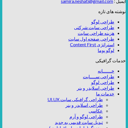
ایمیل :
samira.neshati@gmail.com
نوشته های تازه
طراحی لوگو
طراحی سایت شرکتی
هزینه طراحی سایت
طراحی صفحه اول سایت
استراتژی Content First
لوگو پوما
خدمات گرافیکی
خــــــانه
طراحی ســــایت
طراحی لوگو
طراحی اسلایدر و بنر
خدمات ما
طراحی گرافیکی سایت UI.UX
طراحی اسلایدر و بنر
عکاسی
طراحی لوگو و آرم
تبدیل سایت قدیمی به جدید
برندینگ (طراحی اوراق اداری)