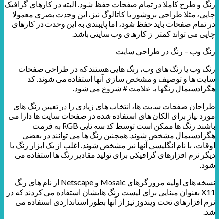
رنگ و طرح کاملا در تمام صفحات حفظ شود. البته در کارهای گرافیک
چاپی، مثلا طراحی بروشور یا کاتالوگ نیز، این وحدت بصری معمولا
در تمام صفحات باید حفظ شود، اما پایبندی به این وحدت در کارهای
چاپی می تواند کمتر از کارهای وب سایتی باشد.
رنگ وب – رنگ در طراحی سایت
رنگ وب یا رنگ های وب، رنگ هایی هستند که در طراحی صفحات
سایت ها و توصیف و مشخص سازی آنها استفاده می شوند. کد
هگزادسیمال رنگها با علامت # شروع می شود.
طراحان صفحات سایت ها، انتخاب های زیادی را در تعیین رنگ های
مورد نیاز برای الکان های استفاده شده در صفحات سایت ها دارا می
باشند. رنگ ها ممکن است توسط کد سه تایی RGB به فرمت
هگزادسیمال مشخص شوند. همچنین رنگ ها می توانند در بعضی
اوقات، با نام انگلیسی آنها نیز مشخص شوند. اغلب از یک ابزار رنگ یا
دیگر نرم افزارهای گرافیکی برای تولید مقادیر رنگ ها استفاده می
شود.
نسخه های اولیه مرورگرهای Mosaic و Netscape از نام های رنگ
X11 بعنوان مبنایی برای لیست رنگ هایشان استفاده می کردند که در
نرم افزارهای تحت ویندوز نیز از آنها بطور استانداردی استفاده می
شد.