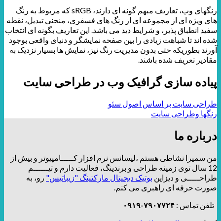
رنگهای وب، تعاریف مبهم گونه ای دارند، sRGB که مربوط به رنگ
های ویژه ای از مجموعه ای از رنگ های فسفری، منحنی تبدیل، نقطه
سفید انطباق پذیر، و شرایط دید می باشد. این تعاریف بگونه ای انتخاب
شده اند تا شباهت زیادی را بین صفحه نمایشگر و دنیای واقعی بوجود
آورند بطوریکه حتی بدون مدیریت رنگ نیز، نمایش ها بسیار نزدیک به
مقادیر تعریف شده باشند.
پیاده سازی گرافیک وب در طراحی سایت
طراحی سایت بر اساس اصول سئو
رنگها وطراحی سایت
درباره ما
من سمیرا نشاطی هستم ،لیسانس نرم افزار کـــــامپیوتر و بیش از
12 سال توی زمینه طراحی و برندینگ، فعالیت دارم و تیــــــم
طراحـــــی و دیزاین
بوتیک دیجیتال مارکتینگ "زیباتیس"
رو، به
صورت حرفه ای راهبری می کنم.
تلفن تماس :
۷۹۰۷۷۲۴-۰۹۱۹