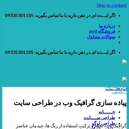
Skip to content
اگر ایـــده ای در ذهن دارید با ما تماس بگیرید: 09335301105
درباره ما
فروشگاه psd
سوالات متداول
اگر ایـــده ای در ذهن دارید با ما تماس بگیرید: 09335301105
انواع قالب سایت
پیاده سازی گرافیک وب در طراحی سایت
خــــــانه
طراحی ســــایت
طراحی لوگو
گرافیک وب، نحوه و ترکیب استفاده از رنگ ها، چیدمان عناصر
طراحی اسلایدر و بنر