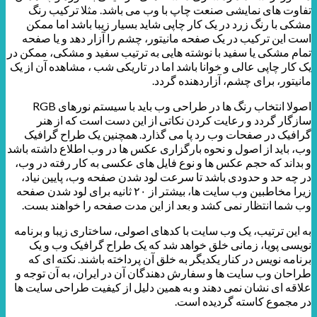
تفاوت های نمایشی صنعت چاپ با وب می باشد. مثلا ترکیب رنگ
مشکی با رنگ زرد در یک کار چاپی شاید بسیار زیبا باشد اما ممکن
است این ترکیب در یک صفحه مانیتور، چشم را آزار دهد و یا صفحه
تمام مشکی یا سفید با نوشته هایی به ترتیب سفید و مشکی، ممکن در
یک کار چاپی عالی و خوانا باشد اما در تاریکی شب ، مشاهده آن از یک
مانیتور، برای چشم، آزاردهنده گردد.
اصولا انتخاب رنگ ها در طراحی وب باید با سیستم نورهای RGB
سازگار گردد و رعایت کردن نکاتی از این دست است که از هنر
گرافیک در صفحات وب رد پا می گذارد. همچنین یک طراح گرافیک
وب، باید از اصول و نحوه بارگزاری عکس ها در وب اطلاع داشته باشد
و بداند که حجم عکس ها و نوع فایل های عکسی به کار رفته در وب،
در چه حد و حدودی باشد تا سرعت لود شدن صفحه وب، پایین نیاد،
زیرا مخاطبین وب سایت ها، بیشتر از ۲۰ ثانیه برای لود شدن صفحه
وب شما انتظار نمی کشد و بعد از این مدت صفحه را خواهند بست.
به این ترتیب، یک وب سایت با کدهای اصولی، ساختاری زیبا و برنامه
نویسی پویا، زمانی خلق خواهد شد که یک طراح گرافیک وب و یک
برنامه نویس در کنار یکدیگر به خلق آن پرداخته باشند. نکته ای که
طراحان وب سایت ها و سفارش دهندگان آن در ایران، به آن توجه و
علاقه ای نشان نمی دهند و به همین دلیل از کیفیت طراحی سایت ها
در مجموع کاسته گردیده است.