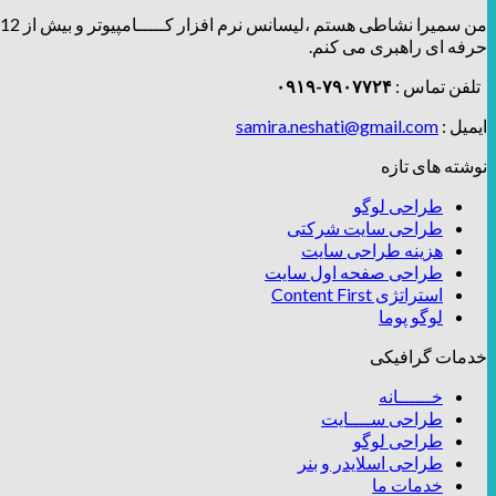
من سمیرا نشاطی هستم ،لیسانس نرم افزار کـــــامپیوتر و بیش از 12 سال توی زمینه طراحی و برندینگ، فعالیت دارم و تیــــــم طراحـــــی و دیزاین
حرفه ای راهبری می کنم.
تلفن تماس :
۷۹۰۷۷۲۴-۰۹۱۹
ایمیل :
samira.neshati@gmail.com
نوشته های تازه
طراحی لوگو
طراحی سایت شرکتی
هزینه طراحی سایت
طراحی صفحه اول سایت
استراتژی Content First
لوگو پوما
خدمات گرافیکی
خــــــانه
طراحی ســــایت
طراحی لوگو
طراحی اسلایدر و بنر
خدمات ما