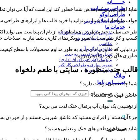
خــــــانه
طراحی ســــایت
شاید اولین چیزی که به ذهن شما خطور کند این است که آیا می توان تمام
طراحی لوگو
جواب
مثبت
است! شما می توانید با خرید قالب ها و ابزارهای طراحی سا
طراحی اسلایدر و بنر
خدمات ما
طراحی سایت چند منظوره ، همانطور که از نام آن پیداست می تواند اکثر
طراحی گرافیکی سایت UI.UX
کسب و کار شماست. با تغییر رویکردهای کاری، شما نیاز به اصلاحات 
طراحی اسلایدر و بنر
عکاسی
در دنیایی که فناوری های جدید به طور مداوم محصولات با سطح کیفیت پای
طراحی لوگو و آرم
تبدیل سایت قدیمی به جدید
فناوری های روز دنیا پیش بروید.
برندینگ (طراحی اوراق اداری)
تصویر سازی و طراحی کاراکتر
قالب چند منظوره ، سایتی با طعم دلخواه
سایر طراحی ها
وبلاگ
تمـــــاس باما
شما چه طعمی دوست دارید؟
جستجو برای:
عاشق قهوه تلخ هستید؟
از نوشیدن یک لیوان آب پرتقال خنک لذت می برید؟
0
جزء آن دسته از افرادی هستید که عاشق شیرینی هستند و از خوردن ب
شاید هم عاشق طعم های خنک و نعنایی هستید؟
سبد خرید
خب، باید به شما بگویم نگران نباشید! اینجا با قالب چند منظوره می تو