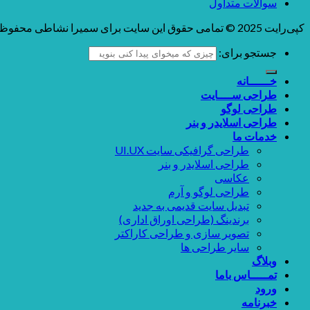
سوالات متداول
کپی‌رایت 2025 © تمامی حقوق این سایت برای سمیرا نشاطی محفوظ می باشد
جستجو برای:
خــــــانه
طراحی ســــایت
طراحی لوگو
طراحی اسلایدر و بنر
خدمات ما
طراحی گرافیکی سایت UI.UX
طراحی اسلایدر و بنر
عکاسی
طراحی لوگو و آرم
تبدیل سایت قدیمی به جدید
برندینگ (طراحی اوراق اداری)
تصویر سازی و طراحی کاراکتر
سایر طراحی ها
وبلاگ
تمـــــاس باما
ورود
خبرنامه