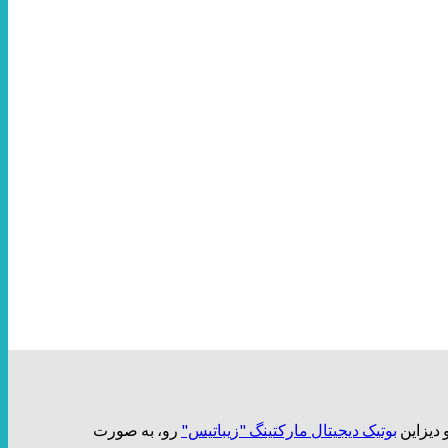
بوتیک دیجیتال مارکتینگ "زیباتیس"
رو، به صورت