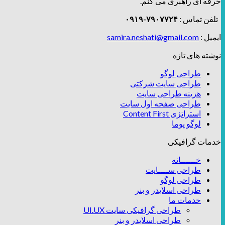
حرفه ای راهبری می کنم.
تلفن تماس :
۷۹۰۷۷۲۴-۰۹۱۹
ایمیل :
samira.neshati@gmail.com
نوشته های تازه
طراحی لوگو
طراحی سایت شرکتی
هزینه طراحی سایت
طراحی صفحه اول سایت
استراتژی Content First
لوگو پوما
خدمات گرافیکی
خــــــانه
طراحی ســــایت
طراحی لوگو
طراحی اسلایدر و بنر
خدمات ما
طراحی گرافیکی سایت UI.UX
طراحی اسلایدر و بنر