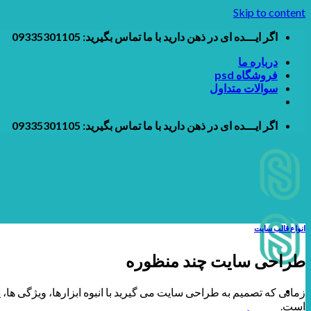
Skip to content
اگر ایـــده ای در ذهن دارید با ما تماس بگیرید: 09335301105
درباره ما
فروشگاه psd
سوالات متداول
اگر ایـــده ای در ذهن دارید با ما تماس بگیرید: 09335301105
انواع قالب سایت
طراحی سایت چند منظوره
زمانی که تصمیم به طراحی سایت می گیرید با انبوه ابزارها، ویژگی ها، پ
است.