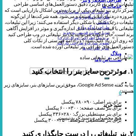
تبلیغات از طریق کاربرد دقیق دستورالعمل‌های اساسی طراحی
خدمات ما
تمرکز دارد. بنر تبلیغاتی یکی از پربازده‌ترین اشکال بازاریابی است که
طراحی گرافیکی سایت UI.UX
امروزه در دنیای آنلاین استفاده می‌شود. همه‌ شرکت‌ها از این‌گونه
طراحی اسلایدر و بنر
تبلیغات در یک شکل یا شکلی دیگر استفاده می‌کنند؛ زیرا این تبلیغات،
عکاسی
طراحی لوگو و آرم
تبلیغاتی با قیمت مناسب، قابل اندازه‌گیری و موثر در افزایش آگاهی
تبدیل سایت قدیمی به جدید
برند است. حال چگونه می‌توانید یک بنر تبلیغاتی در وب طراحی کنید
برندینگ (طراحی اوراق اداری)
که روی آن زیاد کلیک شود؟ در ادامه فهرستی از نکات کلی
تصویر سازی و طراحی کاراکتر
دستورالعمل‌های طراحی بنر تبلیغاتی آورده شده است.
سایر طراحی ها
وبلاگ
تمـــــاس باما
۱. موثرترین سایز بنر را انتخاب کنید
جستجو برای:
بنا به گفته Google Ad Sense، موفق‌ترین سایزهای بنر، سایزهای زیر
هستند:
0
برای بنر اصلی: ۹۰×۷۸۰ پیکسل
سبد خرید
برای بنر نصف صفحه: ۳۰۰×۶۰۰ پیکسل
برای بنر مستطیلی بزرگ: ۲۸۰×۳۳۶ پیکسل
هیچ محصولی در سبد خرید نیست.
برای بنر مستطیلی متوسط: ۲۵۰×۳۰۰ پیکسل
۲. بنر تبلیغاتی را درست جایگذاری کنید