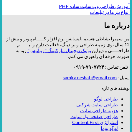
آموزش طراحی وب سایت ساده PHP
انواع بنر ها در تبلیغات
درباره ما
من سمیرا نشاطی هستم ،لیسانس نرم افزار کـــــامپیوتر و بیش از
12 سال توی زمینه طراحی و برندینگ، فعالیت دارم و تیــــــم
طراحـــــی و دیزاین
بوتیک دیجیتال مارکتینگ "زیباتیس"
رو، به
صورت حرفه ای راهبری می کنم.
تلفن تماس :
۷۹۰۷۷۲۴-۰۹۱۹
ایمیل :
samira.neshati@gmail.com
نوشته های تازه
طراحی لوگو
طراحی سایت شرکتی
هزینه طراحی سایت
طراحی صفحه اول سایت
استراتژی Content First
لوگو پوما