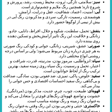
سبز
: سلامتی، تازگی، ثروت، محیط زیست، رشد، پرورش و
شروع تازه؛ همچنین رنگ ملایم و چشم‌نوازی است.
آبی
: امنیت، اعتماد، شفافیت، عقل و درایت، آرامش،
هوشمندی، رسمیت، تازگی، سردی و مذکربودن. رنگ آبی در
بیش از نیمی از لوگوها حضور دارد.
بنفش
: تحمل، سلطنت، شکوه و جلال، افراط، دانایی، جادو،
زنانگی و خلاقیت. این رنگ تاثیر آرامش‌بخش و تسکین دهنده
روی بیننده دارد.
صورتی
: عشق، شیرینی، زنانگی، جوانی و کودکی. رنگ صورتی
به هر چیزی درباره زنان مربوط می‌شود؛ ولی بر اساس درجه
روشنی انواع مختلفی دارد.
سیاه
: انزواطلبی، مرموز بودن، مدرنیته، قدرت، شرافت و
اعتبار، تحمل و رسمیت. رنگ سیاه روی زمینه سفید، بهترین
ترکیب رنگ از لحاظ خوانابودن است.
سفید
: خلوص، پاکی، تمیزی، ضدعفونی بودن، سادگی، صداقت
و بی‌گناهی. رنگ سفید احساسات اقتصادی و حس جوانی را
بیدار می‌کند.
قهوه‌ای
: طبیعت، چوب، چرم، جدیت، مذکر بودن (مردانگی)،
خشونت و تواضع. قهوه‌ای رنگ‌های قوی‌تر را متعادل می‌کند و
به‌عنوان رنگ زمینه و رنگ نوشته مناسب است.
خاکستری
: خنثی و تجربی بودن. این رنگ وقتی به‌عنوان رنگ
زمینه استفاده می‌شود، باعث تشدید سایر رنگ‌ها می باشد.