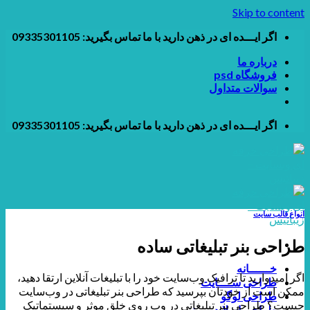
Skip to content
اگر ایـــده ای در ذهن دارید با ما تماس بگیرید: 09335301105
درباره ما
فروشگاه psd
سوالات متداول
اگر ایـــده ای در ذهن دارید با ما تماس بگیرید: 09335301105
انواع قالب سایت
طراحی بنر تبلیغاتی ساده
خــــــانه
اگر امیدوارید تا ترافیک وب‌سایت خود را با تبلیغات آنلاین ارتقا دهید،
طراحی ســــایت
ممکن است از خودتان بپرسید که طراحی بنر تبلیغاتی در وب‌سایت
طراحی لوگو
چیست؟ طراحی بنر تبلیغاتی در وب روی خلق موثر و سیستماتیک
طراحی اسلایدر و بنر