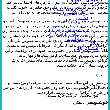
محسوب می شود، همزمان به عنوان کارکرد های اجتماعی نیز عمل
خدمات ما
کرده و با تاثیر گرفتن از دوره ی زمانی خود ظاهر می شوند. کلمات
طراحی گرافیکی سایت UI.UX
معاصر ریتم، زیبایی شناسی و فلسفه مخصوص به خود را دارند.
طراحی اسلایدر و بنر
عکاسی
خوشنویسی یا همان کالیگرافی هنر تجسمی مربوط به نوشتن است و
طراحی لوگو و آرم
به نوعی طراحی و اجرا حروف به روشی خاص محسوب می شود، بنا
تبدیل سایت قدیمی به جدید
به تعریفی دیگر خوشنویسی هنر فرم دادن به حروف و علائم نوشتاری
برندینگ (طراحی اوراق اداری)
تصویر سازی و طراحی کاراکتر
به شیوه ای رسا، ماهرانه و هماهنگ می باشد. فونت های خوشنویسی
سایر طراحی ها
از مدت ها قبل محبوبیت بسیاری نزد طراحان به خصوص طراحان
وبلاگ
گرافیک برخوردار بوده اند. کالیگرافی صرفا یک نوشتن ساده نیست
تمـــــاس باما
بلکه بیشتر نوشتن سبک وار محسوب می شود. برای موفقیت در این
رشته هنری شما نیازمند شناخت کامل سبک ها و مهارت های
جستجو برای:
گوناگون نوشتن می باشید تا با تمامی شکل های ممکن تک به تک
حروف آشنایی کامل داشته باشید.
0
در بخش اول این مقاله سعی می کنیم تا به معرفی دو نوع دستی و
سبد خرید
دیجیتال هنر خوشنویسی پرداخته و در بخش بعدی کاربرد های این هنر
در طراحی گرافیک را مورد بررسی قرار دهیم.
هیچ محصولی در سبد خرید نیست.
خوشنویسی دستی