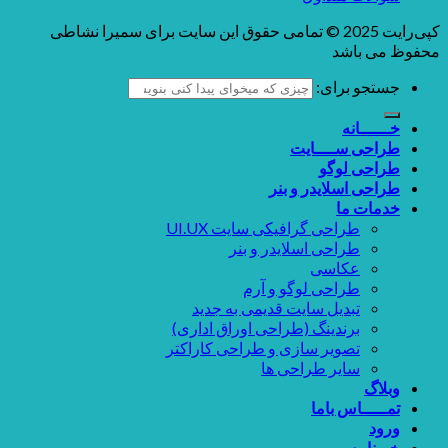
کپی‌رایت 2025 © تمامی حقوق این سایت برای سمیرا نشاطی
محفوظ می باشد
جستجو برای:
خــــــانه
طراحی ســــایت
طراحی لوگو
طراحی اسلایدر و بنر
خدمات ما
طراحی گرافیکی سایت UI.UX
طراحی اسلایدر و بنر
عکاسی
طراحی لوگو و آرم
تبدیل سایت قدیمی به جدید
برندینگ (طراحی اوراق اداری)
تصویر سازی و طراحی کاراکتر
سایر طراحی ها
وبلاگ
تمـــــاس باما
ورود
خبرنامه