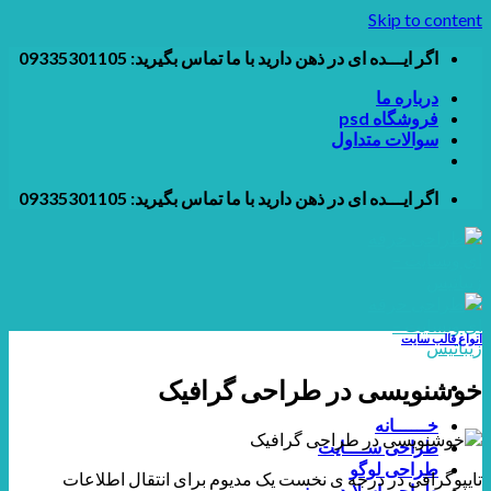
Skip to content
اگر ایـــده ای در ذهن دارید با ما تماس بگیرید: 09335301105
درباره ما
فروشگاه psd
سوالات متداول
اگر ایـــده ای در ذهن دارید با ما تماس بگیرید: 09335301105
انواع قالب سایت
خوشنویسی در طراحی گرافیک
خــــــانه
طراحی ســــایت
طراحی لوگو
تایپوگرافی در درجه ی نخست یک مدیوم برای انتقال اطلاعات
طراحی اسلایدر و بنر