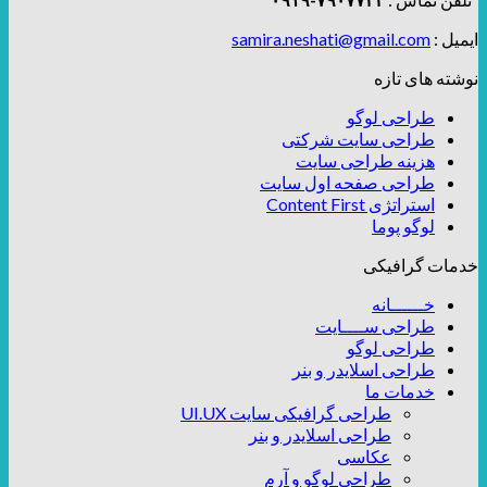
ایمیل :
samira.neshati@gmail.com
نوشته های تازه
طراحی لوگو
طراحی سایت شرکتی
هزینه طراحی سایت
طراحی صفحه اول سایت
استراتژی Content First
لوگو پوما
خدمات گرافیکی
خــــــانه
طراحی ســــایت
طراحی لوگو
طراحی اسلایدر و بنر
خدمات ما
طراحی گرافیکی سایت UI.UX
طراحی اسلایدر و بنر
عکاسی
طراحی لوگو و آرم