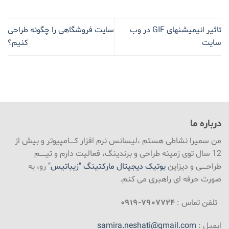
تاثیر انیمیشنهای GIF در وب
سایت فروشگاهی را چگونه طراحی
سایت
کنیم؟
درباره ما
من سمیرا نشاطی هستم ،لیسانس نرم افزار کـــــامپیوتر و بیش از
12 سال توی زمینه طراحی و برندینگ، فعالیت دارم و تیــــــم
طراحـــــی و دیزاین
بوتیک دیجیتال مارکتینگ "زیباتیس"
رو، به
صورت حرفه ای راهبری می کنم.
تلفن تماس :
۷۹۰۷۷۲۴-۰۹۱۹
ایمیل :
samira.neshati@gmail.com