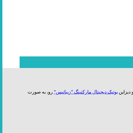
بوتیک دیجیتال مارکتینگ "زیباتیس"
رو، به صورت