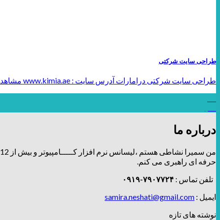
طراحی سایت شرکتی
طراحی سایت شرکتی درامارات آدرس سایت : www.kimia.ae مشاهده تصویر کلی وب سایت : [...]
29
اکتبر
درباره ما
من سمیرا نشاطی هستم ،لیسانس نرم افزار کـــــامپیوتر و بیش از 12 سال توی زمینه طراحی و برندینگ، فعالیت دارم و تیــــــم طراحـــــی و دیزاین
حرفه ای راهبری می کنم.
تلفن تماس :
۷۹۰۷۷۲۴-۰۹۱۹
ایمیل :
samira.neshati@gmail.com
نوشته های تازه