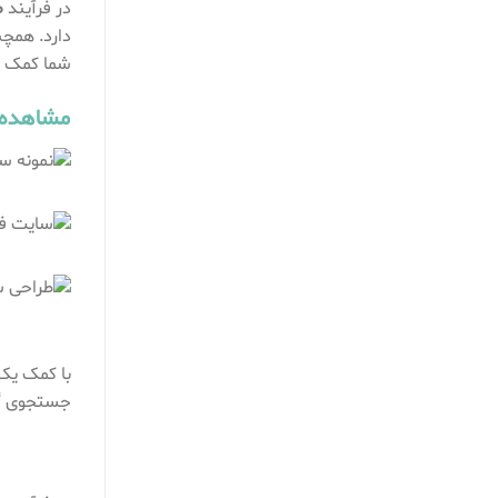
در فرآیند
ط
دارد. همچن
شما کمک م
مشاهده 
با کمک یک 
جستجوی گو