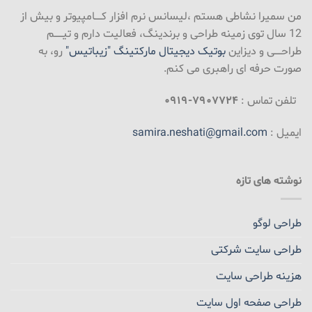
من سمیرا نشاطی هستم ،لیسانس نرم افزار کـــــامپیوتر و بیش از
12 سال توی زمینه طراحی و برندینگ، فعالیت دارم و تیــــــم
طراحـــــی و دیزاین
بوتیک دیجیتال مارکتینگ "زیباتیس"
رو، به
صورت حرفه ای راهبری می کنم.
تلفن تماس :
۷۹۰۷۷۲۴-۰۹۱۹
ایمیل :
samira.neshati@gmail.com
نوشته های تازه
طراحی لوگو
طراحی سایت شرکتی
هزینه طراحی سایت
طراحی صفحه اول سایت