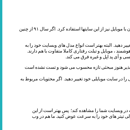
سال ۹۱ ، سال بزرگی برای طراحی های واکنش پذیربود و بسیاری از برندهای بزرگ نیز طراحی سایت خود را طوری طراحی کرده بودند که بتوان با موبایل نیز از این سایتها استفاده کرد. اگر سال ۹۱ از چنین
حی سایت، می توانید مطابق با موبایل را همراه با محتویات آن عوض کنید یا حتی شاید بخواهید کد منبع اصلی سایت را از HTML و CSS تغییر دهید. البته بهتر است انواع مدل های وبسایت خود را به
وشمند ، موبایل و تبلت رفتاری کاملا متفاوت با هم دارند.
ی و آی پد اپل و غیره فرق می کند.
احی واکنش پذیر هنوز مبحثی تازه محسوب می شود و تست نشده است
ر سایت موبایلی خود تغییر دهید. اگر محتویات مربوط به
ست که هر کسی می تواند فونت های جذاب در وبسایت شما را مشاهده کند؛ پس بهتر است از این
ولی تیتر های خود را به سرعت عوض کنید. ما هم در وب