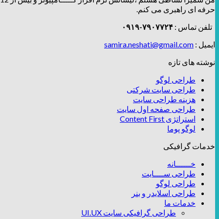
حرفه ای راهبری می کنم.
تلفن تماس :
۷۹۰۷۷۲۴-۰۹۱۹
ایمیل :
samira.neshati@gmail.com
نوشته های تازه
طراحی لوگو
طراحی سایت شرکتی
هزینه طراحی سایت
طراحی صفحه اول سایت
استراتژی Content First
لوگو پوما
خدمات گرافیکی
خــــــانه
طراحی ســــایت
طراحی لوگو
طراحی اسلایدر و بنر
خدمات ما
طراحی گرافیکی سایت UI.UX