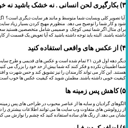
۳) بکارگیری لحن انسانی . نه خشک باشید نه خودمانی
آیا تصویر کلی وبسایت شما متوسط و مانند هر سایت دیگری است؟ اگر ای
شود و کار شما را توضیح می دهد. منظورم مهیج کردن بسیار زیاد سایت
برای مثال اگر شما تیمی کوچک و صمیمی شامل متخصصین هستید سعی 
داشته باشند. البته باید توجه داشته باشید که آیا تعویض یک قسمت از ک
۴) از عکس های واقعی استفاده کنید
دیگر دهه اول قرن ۲۱ تمام شده است و عکس های قدیمی
شما اطمینان نکرده و فکر کنند که شما بیش از حد خود را بزرگ می کنید.
هستند. این کار می تواند کارمندان را نیز تشویق کند و حس شهرت و افتخ
کیفیت خوبی داشته باشند. مطمئن شوید که کیفیت عکس ها خوب است 
۵) کاهش پس زمینه ها
الگوهای گرادیان و سایه ها از عناصر محبوب در طراحی های پس زمینه 
از رزولوشن های متفاوت وب سایت ها می توانند اطلاعات بیشتری را در
نشان می دهد. از رنگ های ساده استفاده کنید که چشم را نوازش می کنند
۶) اضافه کردن فیلم