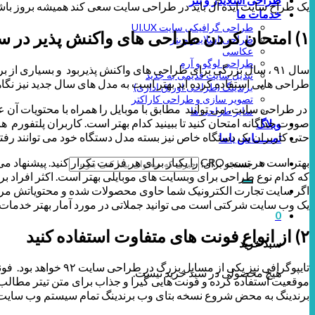
یک طراح سایت ایده آل باید در طراحی سایت سعی کند همیشه بروز باشدب
خدمات ما
طراحی گرافیکی سایت UI.UX
۱) امتحان کردن طراحی های واکنش پذیر در سایت Responsive Design Layouts
طراحی اسلایدر و بنر
عکاسی
طراحی لوگو و آرم
تبدیل سایت قدیمی به جدید
طراحی هایی استفاده کرده اید بهتر است به مدل های سال جدید نیز نگاهی
برندینگ (طراحی اوراق اداری)
تصویر سازی و طراحی کاراکتر
سایر طراحی ها
صورت جداگانه امتحان کنید تا ببینید کدام بهتر است. کاربران پلتفورم های
وبلاگ
حتی کاربران یک دستگاه خاص نیز بسته مدل دستگاه خود می توانند رفتار
تمـــــاس باما
بهتر است هر تست CRO را یکبار برای هر فرمت تکرا
جستجو برای:
که کدام نوع طراحی برای وبسایت های موبایلی بهتر است. اکثر افراد بر 
اگر سایت تجارت الکترونیک شما حاوی محصولات شده و محتویاتش مربو
یک وب سایت شرکتی است می توانید جملاتی در مورد آمار بهتر خدمات
0
۲) از انواع فونت های متفاوت استفاده کنید
سبد خرید
هیچ محصولی در سبد خرید نیست.
موقعیت استفاده کرده و فونت هایی گیرا و جذاب برای متن تیتر مطالب خ
برندینگ به محض شروع نسخه بتای وب برندینگ تمام سیستم وب سایت و