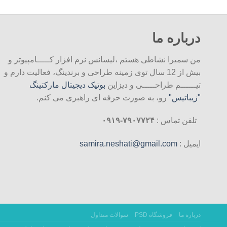
درباره ما
من سمیرا نشاطی هستم ،لیسانس نرم افزار کـــــامپیوتر و
بیش از 12 سال توی زمینه طراحی و برندینگ، فعالیت دارم و
تیــــــم طراحـــــی و دیزاین
بوتیک دیجیتال مارکتینگ
"زیباتیس"
رو، به صورت حرفه ای راهبری می کنم.
تلفن تماس :
۷۹۰۷۷۲۴-۰۹۱۹
ایمیل :
samira.neshati@gmail.com
درباره ما
فروشگاه PSD
سوالات متداول