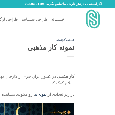
Ski
اگر ایـــده ای در ذهن دارید با ما تماس بگیرید: 09335301105
t
conten
خــــــانه
طراحی ســــایت
طراحی لوگو
خدمات گرافیکی
نمونه کار مذهبی
کار مذهبی
در کشور ایران جزی از کارهای مهم 
اسلام کمک کنه
در زیر تعدادی از
نمونه ه
ا رو میتونید مشاهده ک