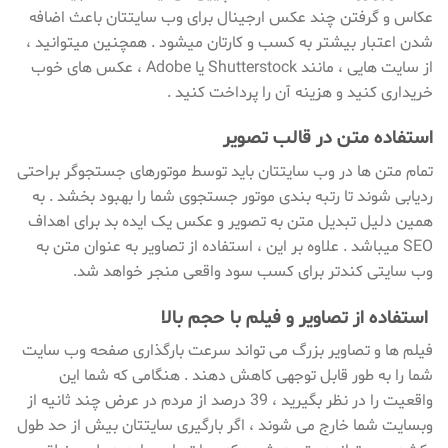
عکاس و گرفتن چند عکس ارجینال برای وب سایتتان باعث اضافه
شدن اعتبار بیشتر به کسب و کارتان میشود . همچنین میتوانید ،
از سایت هایی ، مانند Shutterstock یا Adobe ، عکس های خوب
خریداری کنید و هزینه آن را پرداخت کنید .
استفاده متن در قالب تصویر
تمام متن ها در وب سایتتان باید توسط موتورهای جستجوگر براحتی
ردیابی شوند تا رتبه بندی موتور جستجوی شما را بهبود بخشد . به
همین دلیل تبدیل متن به تصویر و عکس یک ایده بد برای اهداف
SEO میباشد . علاوه بر این ، استفاده از تصاویر به عنوان متن به
وب سایتی کندتر برای کسب سود واقعی منجر خواهد شد.
استفاده از تصاویر و فیلم با حجم بالا
فیلم ها و تصاویر بزرگ می تواند سرعت بارگذاری صفحه وب سایت
شما را به طور قابل توجهی کاهش دهند . هنگامی که شما این
واقعیت را در نظر بگیرید ، 39 درصد از مردم در عرض چند ثانیه از
وبسایت شما خارج می شوند ، اگر بارگیری سایتتان بیش از حد طول