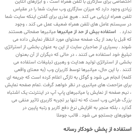
اختصاصی برای سازگاری با تلفن همراه است ، و ابزارهای آنلاین
زیادی وجود دارد که میزان سازگاری وب سایت شما را در مقیاس
تلفن همراه ارزیابی می کند . هیچ عذری برای گفتن اینکه سایت شما
در سیستم عامل های تلفن همراه ضعیف عمل می کند ، وجود
ندارد .
استفاده بیش از حد از میانبرها
میانبرها صفحاتی هستند
که قبل یا بعد از یک صفحه محتوای مورد انتظار نمایش داده می
شوند . بسیاری از صاحبان سایت از این به عنوان بخشی از استراتژی
تبلیغ خود استفاده می کنند ، در حالی که دیگران از آن بعنوان
بخشی از استراتژی تولید هدایت و رهبری تبلیغات استفاده می
کنند . با این حال، میانبرها توسط کاربران وب (به معنای واقعی
کلمه) انجام می شود و گوگل به تازگی اعلام کرده است که جریمه ای
برای مزاحمت های میانبری در نظر خواهد گرفت .تمام صفحه نمایش
، نیم صفحه از نمایش یا میانبرهای پاپ آپ در اینترنت یک اشتباه
بزرگ طراحی وب است که نه تنها بر تجربه کاربری تاثیر منفی می
گذارد ، بلکه منجر به افزایش نرخ دفع کاربر و رتبه پایین در
موتورهای جستجو می شود . قالب جوملا
استفاده از پخش خودکار رسانه