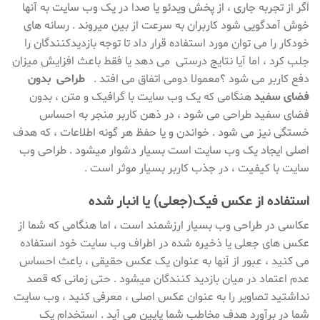
اگر از تجربه جاری ، از پخش ویدئو یا صدا در یک وب سایت به آنها
خوش آمدگویی شود کاربران به سرعت از بین میروند . رسانه های
خودکار را می توان مورد استفاده قرار داد تا توجه بازدیدکنندگان را
جلب کرد ، اما آیا نتایج درستی می دهد یا فقط باعث افزایش میزان
دفع کاربر می شود ؟معمولا دومی اتفاق می افتد .
طراحی بدون
فضای سفید
هنگامی که یک وب سایت با گرافیک و متن ، بدون
فضای سفید طراحی می شود ، در ذهن کاربر منجر به احساس
خستگی نیز می شود . خواندن و یا حفظ هر گونه اطلاعات ، که هدف
اصلی ایجاد یک وب سایت است بسیار دشوار میشود . طراحی وب
سایت با کیفیت ، در جذب کاربر بسیار موثر است .
استفاده از عکس فیک(جعلی) یا انبار شده
عکاسی در طراحی وب بسیار ارزشمند است ، اما هنگامی که شما از
عکس های جعلی یا ذخیره شده در اطراف وب سایت خود استفاده
می کنید ، عبور از آنها به عنوان یک عکس حقیقی ، باعث احساس
عدم اعتماد در میان بازدید کنندگان میشود . حتی زمانی که قصد
نداشتید تصاویر را به عنوان عکس اصلی ، معرفی کنید ، وب سایت
شما در برآورد هدف مخاطب شما پایین می آید . استخدام یک