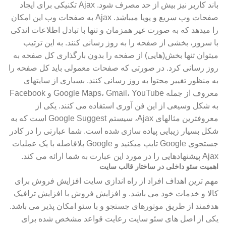
باند کاربر نیز بیش از حد مصرف شود. Ajax تکنیکی برای ایجاد
صفحات وب سریع و پویا میباشد. Ajax به صفحات وب این امکان
را میدهد که به صورت غیر همزمان و تنها با تبادل اطلاعات اندکی
با سرور، بخشی از صفحه را به روز رسانی کنند. به این ترتیب
میتوان تنها بخش(هایی) از صفحه را بدون بارگذاری کل صفحه به
روز رسانی کرد. در صورتی که صفحات معمولی باید کل صفحه را
به منظور تغییر محتوا به روز رسانی کنند. بسیاری از سایتهای
معروف از جمله Google Maps، Gmail، YouTube و Facebook
به شکل وسیعی از این فن آوری استفاده می کنند. یکی از
معروفترین مثالهای Ajax، سیستم Google Suggest است که به
شکل بسیار زیبایی پیاده سازی شده است. شما عبارتی را در کادر
جستجوی Google تایپ میکنید و Google بلافاصله با یک عملیات
Ajax پیشنهادهایی را در مورد این عبارت به شما ارائه می کند.
اهمیت سئو داخلی در ساختار قالب سایت
مهم ترین اهداف افراد از راه اندازی سایت افزایش فروش برای
کالا و خدمات خود می باشد. و افزایش فروش با افزایش ترافیک
هدفمند از طریق موتورهای جستجو و با سئو امکان پذیر می باشد.
یکی از اصل های سئو سایت رعایت قواعد مشخص شده برای