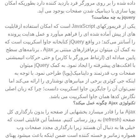
داده شده را بر روی مرورگر فرد بازدید کننده دارد بطوریکه امکان
پویا سازی یا دینامیک شدن صفحات بوجود می آید.
jquery به چه معناست؟
یکی از فریم‎ورک‎های JavaScript است که امکان استفاده ازقابلیت
های از پیش آماده شده ای را فراهم می‎آورد و عمل هدایت پرونده
را آسان‎تر می‌کند؛ در واقع jQuery کتابخانه جاوا اسکریپت است که
به کمک آن می‎توان نرم‌افزارهای مبتنی بر Ajax ، برنامه‌های سطح
پایین مبادله ای (ارتباط مرورگر با کاربر) و حتی حرکات انیمیشنی
با افکت‌های پیشرفته را ایجاد نمود. به کمک jQuery می‎توان
صفحات وب قدرتمند و داینامیک(پویا) طراحی نمود. با توجه به
اینکه جی کوئری برخی از میانبرهای نوشتاری را ارائه می‌کند اما
نمی‌توان آن را جایگزین جاوا اسکریپت دانست؛ چرا که زبان اصلی
نگارش کدها همان جاوا اسکریپت می‌ باشد.
تکنولوژی Ajax چگونه عمل میکند؟
Ajax ما را قادر میسازد بخشهایی از صفحه را بدون بارگذاری کل
صفحه (refresh) به روز رسانی کنیم. مسلماً این قابلیتی است که
خیلی ها به دنبال آن هستند زیرا بارگذاری مجدد صفحات وب
همواره زمانبر و خسته کننده است ضمن اینکه باعث میشود پهنای