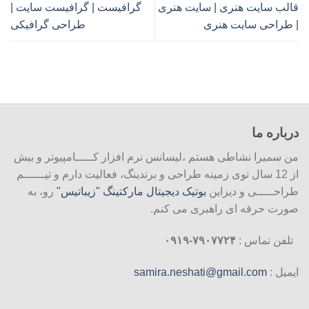
قالب سایت هنری | سایت هنری
گرافیست | گرافیست سایت |
| طراحی سایت هنری
طراحی گرافیکی
درباره ما
من سمیرا نشاطی هستم ،لیسانس نرم افزار کـــــامپیوتر و بیش
از 12 سال توی زمینه طراحی و برندینگ، فعالیت دارم و تیــــــم
طراحـــــی و دیزاین
بوتیک دیجیتال مارکتینگ "زیباتیس"
رو، به
صورت حرفه ای راهبری می کنم.
تلفن تماس :
۷۹۰۷۷۲۴-۰۹۱۹
ایمیل :
samira.neshati@gmail.com