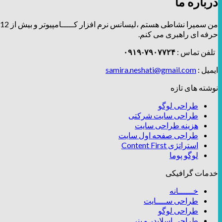
درباره ما
من سمیرا نشاطی هستم ،لیسانس نرم افزار کـــــامپیوتر و بیش از 12 سال توی زمینه طراحی و برندینگ، فعالیت دارم و تیــــــم طراحـــــی و دیزاین
حرفه ای راهبری می کنم.
تلفن تماس :
۷۹۰۷۷۲۴-۰۹۱۹
ایمیل :
samira.neshati@gmail.com
نوشته های تازه
طراحی لوگو
طراحی سایت شرکتی
هزینه طراحی سایت
طراحی صفحه اول سایت
استراتژی Content First
لوگو پوما
خدمات گرافیکی
خــــــانه
طراحی ســــایت
طراحی لوگو
طراحی اسلایدر و بنر