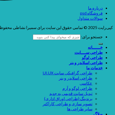
درباره ما
فروشگاه psd
سوالات متداول
کپی‌رایت 2025 © تمامی حقوق این سایت برای سمیرا نشاطی محفوظ می باشد
جستجو برای:
خــــــانه
طراحی ســــایت
طراحی لوگو
طراحی اسلایدر و بنر
خدمات ما
طراحی گرافیکی سایت UI.UX
طراحی اسلایدر و بنر
عکاسی
طراحی لوگو و آرم
تبدیل سایت قدیمی به جدید
برندینگ (طراحی اوراق اداری)
تصویر سازی و طراحی کاراکتر
سایر طراحی ها
وبلاگ