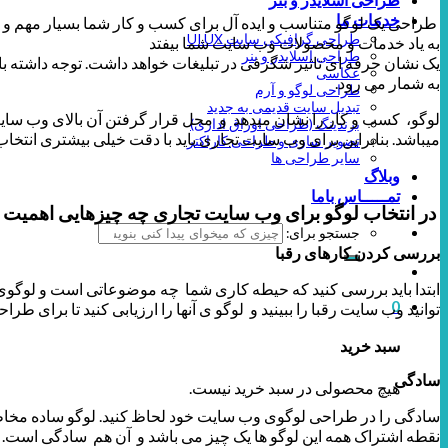
خدمات ما
طراحی یک لوگو متناسب و ایده آل برای کسب و کار شما بسیار مهم و حیا
طراحی گرافیکی سایت UI.UX
به یاد خدمات و محصولات وب سایت شما بیفتد
طراحی اسلایدر و بنر
یک نشان حرفه ای تاثیر شگرفی در تبلیغات خواهد داشت. توجه داشته
عکاسی
به شمار می رود.
طراحی لوگو و آرم
تبدیل سایت قدیمی به جدید
لوگو، کسب و کار را نشان میدهد و محل قرار گرفتن آن بالای وب سایت 
برندینگ (طراحی اوراق اداری)
میباشد. بنابراین برای وب سایت تجاری باید با دقت خیلی بیشتری انتخاب
تصویر سازی و طراحی کاراکتر
سایر طراحی ها
وبلاگ
تمـــــاس باما
در انتخاب لوگو برای وب سایت تجاری چه چیزهایی اهمیت د
جستجو برای:
بررسی کردن کارهای رقبا
ابتدا باید بررسی کنید که حیطه کاری شما چه موضوعاتی است و لوگوی 
0
توانید وب سایت رقبا را ببینید و لوگو ی آنها را ارزیابی کنید تا برای 
سبد خرید
سادگی
هیچ محصولی در سبد خرید نیست.
نقطه اشتراک همه این لوگو ها یک چیز می باشد و آن هم سادگی است. ه