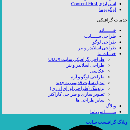
استراتژی Content First
لوگو پوما
خدمات گرافیکی
خــــــانه
طراحی ســــایت
طراحی لوگو
طراحی اسلایدر و بنر
خدمات ما
طراحی گرافیکی سایت UI.UX
طراحی اسلایدر و بنر
عکاسی
طراحی لوگو و آرم
تبدیل سایت قدیمی به جدید
برندینگ (طراحی اوراق اداری)
تصویر سازی و طراحی کاراکتر
سایر طراحی ها
وبلاگ
تمـــــاس باما
وبلاگ گرافیست سایت