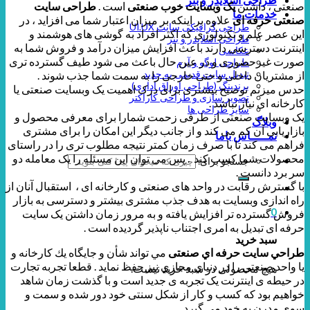
صنعتی ، داشتن
یک وبسایت خوب صنعتی
است .
طراحی سایت
خدمات ما
صنعتی حرفه ای
علاوه بر اینکه بر میزان اعتبار شما می افزاید ، در
طراحی گرافیکی سایت UI.UX
این عصر علم و تکنولوژی که اکثر افراد به گوشی های هوشمند و
طراحی اسلایدر و بنر
اینترنت دسترسی دارند باعث افزایش میزان درآمد و فروش شما به
عکاسی
صورت غیرحضوری و در عین حال باعث می شود طیف گسترده تری
طراحی لوگو و آرم
تبدیل سایت قدیمی به جدید
از مشتریان داخلی و حتی خارجی را به سمت شما جذب شوند .
برندینگ (طراحی اوراق اداری)
حدس میزنم توضیح بیشتری برای درک اهمیت یک وبسایت صنعتی یا
تصویر سازی و طراحی کاراکتر
کارخانه ای نیاز نباشد .
سایر طراحی ها
یک وبسایت صنعتی از طرفی زحمت شمارا برای معرفی محصول و
وبلاگ
بازاریابی آن کم می کند و از جانب دیگر این امکان را برای مشتری
تمـــــاس باما
فراهم می کند تا با صرف زمان کمتر نتیجه مطلوب تری را در راستای
محصولات شما کسب کند . پس می توان این مسئله را یک معامله دو
جستجو برای:
سر برد دانست .
با گسترش رقابت در واحد های صنعتی و کارخانه ای ، استقبال آنان از
راه اندازی وبسایت به هدف جذب مشتری بیشتر و دسترسی به بازار
0
فروش گسترده تر افزایش یافته و به مرور زمان داشتن یک سایت
حرفه ای تبدیل به امری اجتناب ناپذیر گردیده است .
سبد خرید
طراحي سايت حرفه اي صنعتی
مي تواند شأن و جايگاه يك كارخانه و
يا واحد صنعتي را در دنياي مجازي نیز حفظ نمايد . قطعا تجربه تجارت
هیچ محصولی در سبد خرید نیست.
در حیطه ی اینترنت یک تجربه ی جدید است و با گذشت زمان شاهد
خواهیم بود که کسب و کار از شکل سنتی خود دور شده و سمت و
سوی مدرن به خود می گیرد .