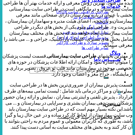
دیده می شود، بهترین روش معرفی و ارائه خدمات بهتر آن ها طراحی
خدمات ما
سایت بیمارستان و درمانگاهی است.در طراحی سایت بیمارستانی
طراحی گرافیکی سایت UI.UX
بخشی با عنوان درباره بیمارستان دارای صفحاتی مانند معرفی
طراحی اسلایدر و بنر
بیمارستان و تاریخچه، اعضای هیئت مدیره و سهامداران بیمارستان ،
عکاسی
مدیریت و … طراحی می شود.یکی از بخش های دیگردر طراحی
طراحی لوگو و آرم
تبدیل سایت قدیمی به جدید
سایت بیمارستان ایجاد خواهد شد که بخش های مختلف بیمارستان
برندینگ (طراحی اوراق اداری)
شامل بخش های بستری، کلینیک، پاراکلینیک، جراحی و … می باشد را
تصویر سازی و طراحی کاراکتر
معرفی مینماید.
سایر طراحی ها
وبلاگ
از مهترین بخشهای
طراحی سایت بیمارستانی
,قسمت لیست پزشکان
تمـــــاس باما
را میتوان اشاره نمود و امکان ارائه اطلاعات پزشکان در حوزه های
تخصصی موجود در بیمارستان مانند قلب ئو عروق ، تصویر برداری و
جستجو برای:
آزمایشگاه ، جراح مغز و اعصاب وجود دارد.
قسمت پذیرش بیماران از ضروری‌ترین بخش ها در طراحی سایت
بیمارستان و مراکز درمانی باید شامل : لیست تمامی بیمه‌های طرف
0
قرارداد ، پذیرش تلفنی و اینترنتی بیماران ، نمایش و ارائه زمان‌ حضور
پزشکان ،نوبت‌دهی بیماران بشتری و سراپایی در بیمارستان و … می
سبد خرید
باشد.این نکته بسیار مهم است که در طراحی سایت بیمارستان باید
وب سایت بیمارستان از لحاظ کارکرد ساده و در عین حال زیبا و گیرا
هیچ محصولی در سبد خرید نیست.
باشد، به طوری که کاربران معمولی و عموم مردم به راحتی بتوانند با
آن کار کنند و به بخش های مختلف سایت به آسانی دست پیدا کنند.