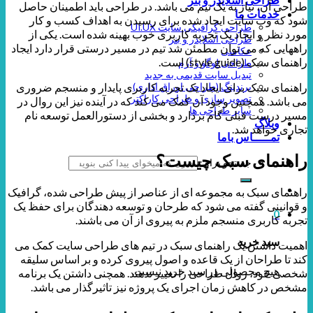
طراحی آن، نیاز به یک تیم می باشد. در طراحی باید اطمینان حاصل
خدمات ما
شود که وب سایت ایجاد شده برای رسیدن به اهداف کسب و کار
طراحی گرافیکی سایت UI.UX
مورد نظر و ایجاد یک تجربه کاربری خوب بهینه شده است. یکی از
طراحی اسلایدر و بنر
راههایی که می توان مطمئن شد تیم در مسیر درستی قرار دارد ایجاد
عکاسی
راهنمای سبک (style guide) است.
طراحی لوگو و آرم
تبدیل سایت قدیمی به جدید
راهنمای سبک برای ایجاد یک تجربه کاربری پایدار و منسجم ضروری
برندینگ (طراحی اوراق اداری)
تصویر سازی و طراحی کاراکتر
می باشد. همچنین وجود آن کمک می کند که در آینده نیز این روال در
سایر طراحی ها
مسیر درست قبلی گام بردارد و بخشی از دستورالعمل توسعه نام
وبلاگ
تجاری خواهد شد.
تمـــــاس باما
راهنمای سبک چیست؟
جستجو برای:
راهنمای سبک به مجموعه ای از عناصر از پیش طراحی شده، گرافیک
و قوانینی گفته می شود که طرحان و توسعه دهندگان برای حفظ یک
0
تجربه کاربری منسجم ملزم به پیروی از آن می باشند.
سبد خرید
اهمیت داشتن یک راهنمای سبک در تیم های طراحی سایت کمک می
کند تا طراحان از یک قاعده و اصول پیروی کرده و بر اساس سلیقه
هیچ محصولی در سبد خرید نیست.
شخصی خود، روال طراحی را تغییر ندهند. همچنی داشتن یک برنامه
مشخص در کاهش زمان اجرای یک پروژه نیز تاثیرگذار می باشد.