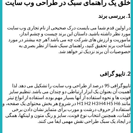
خلق یک راهنمای سبک در طراحی وب سایت
1. بررسی برند
در اولین قدم شما می بایست درک صحیحی از نام تجاری وب سایت
مورد نظر داشته باشید. داستان این برند چیست و چشم انداز،
ماموریت و ارزش های شرکت چه می باشد؟هر چه بیشتر در مورد
شناخت برند تحقیق کنید، راهنمای سبک شما از نظر بصری به
خصوصیات آن برند نزدیک تر خواهد شد.
2. تایپو گرافی
تایپوگرافی 95 درصد از طراحی وب سایت را تشکیل می دهد. لذا
اهمیت آن بعنوان یک ابزار ارتباطی دو چندان می باشد. تنظیم سایز
فونت ها و نحوه استفاده از آنها بسیار مهم بوده. استفاده از انواع تیتر
مانند H1 H2 H3 H4 H5 H6 در شروع هر بخش محتوای یک صفحه، و
استفاده از حروف درشت و مورب برای متمایز نشان دادن برخی
کلمات، همچنین انتخاب نوع فونت، سایز و رنگ متون و لینکها، همگی
در ایجاد یک سبک طراحی نقش مهمی ایفا می کنند.