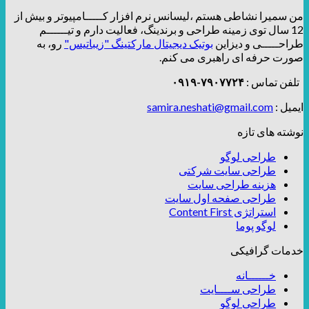
من سمیرا نشاطی هستم ،لیسانس نرم افزار کـــــامپیوتر و بیش از
12 سال توی زمینه طراحی و برندینگ، فعالیت دارم و تیــــــم
طراحـــــی و دیزاین
بوتیک دیجیتال مارکتینگ "زیباتیس"
رو، به
صورت حرفه ای راهبری می کنم.
تلفن تماس :
۷۹۰۷۷۲۴-۰۹۱۹
ایمیل :
samira.neshati@gmail.com
نوشته های تازه
طراحی لوگو
طراحی سایت شرکتی
هزینه طراحی سایت
طراحی صفحه اول سایت
استراتژی Content First
لوگو پوما
خدمات گرافیکی
خــــــانه
طراحی ســــایت
طراحی لوگو