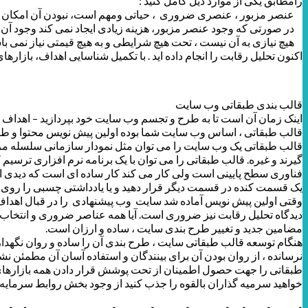
رامطابق یکی از موارد ذیل کامل کنید :
عنصر مزبور ، عنصری ضروری ، حیاتی ومهم است، نبودن آن امکان نا
در صورتی که وجود عنصر مزبور، هزینه زیادی ایجاد نمی کند وجود آ
هیچ نیازی به آن نیست ، تحت هیچ شرایطی و به هیچ قیمتی نیاز نمی با
اکنون تحلیل رقابت را انجام داده اید . با تکمیل شناسایی اهداف، بازاره
قالب بندی طبقاتی وب سایت
اینک زمان آن است تا به طرح و تجسم وب سایت خود بپردازید – اهداف ، ا
قالب طبقاتی ، اساس وب سایت شما بوده اولین پیش نویس محتوا و طرح
قالب طبقاتی یک وب سایت را می توان مثل نمودار سازمانی سلسله مراتبی
گیرند و غیره. قالب طبقاتی را می توان با یک برنامه نرم افزاری ترسی
فناوری سطح پایینی است ولی کار می کند کار ساده ای است که دیدی از
یک قسمت کنده در قسمت دیگر قرار دهید و یا یادداشتی چسبی را روی ص
وقتی اولین پیش نویس آماده شد سایت وب پیشنهادی را در قبال اهداف ، 
دیدگاه تحلیل رقابت نیز ضروری است. آیا همه عناصر ضروری و انتخاب ه
مضامین جدید و تغییر طرح بندی سایت ، ساده و ارزان است.
هنگام توسعه قالب طبقاتی سایت ، طرح بندی آن را ساده و روان نگهدار
نرسانده ، از روان بودن آن برای بینندگان و استفاده آسان آن مطمئن نش
طبقاتی را جهت حصول اطمینان از تحت پوشش قرار دادن همه بازارهای هدف
خواهید سرمیه گذاران بالقوه را جذب کنید از وجود بخش روابط سرمایه گ