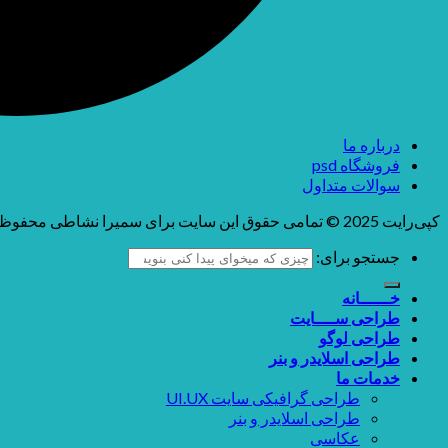
درباره ما
فروشگاه psd
سوالات متداول
کپی‌رایت 2025 © تمامی حقوق این سایت برای سمیرا نشاطی محفوظ می باشد
جستجو برای:
خــــــانه
طراحی ســــایت
طراحی لوگو
طراحی اسلایدر و بنر
خدمات ما
طراحی گرافیکی سایت UI.UX
طراحی اسلایدر و بنر
عکاسی