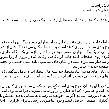
پذیر است.
ن خیلی خوب است.
شد.
ای هدف ، کالاها و خدمات ، و تحلیل رقابت، اینک می توانید به توسعه قالب
طلاعات بازار هدف ، نتایج تحلیل رقابت، آرای خود و دیگران را جمع نمایی
 بندی سایت، برروی کاغذ است و به شما امکان می دهد که قبل از شروع
 در یک بنگاه تجاری تصور نمود. در ساختارسازمانی یک بنگاه تجاری ، هی
م کرده روی صفحات کاغذ چاپ کرد. گاهی اوقات که در بیرون کار را شروع
 ساختار پیمایش داشته در مکان های مناسب ، یادداشتی چسبی را بچسبان
فحه جدید ی بیافزایید.
بازارهای هدف ( نیازمندیها، خواسته ها ، انتظارات و عامل شگفتی ) و 
ای دسته خیلی خوب را انجام داه اید؟ وب سایت هدف بررسی نمایید. از 
ید زیرا این همان طرح بندی است که پس از تکمیل سایت برای کاربران م
ده اید، و عناصری که اهدافتان را برآورده می سازند ، فراهم ننموده اید
 بررسی نمایید. اگر می خواهید به رسانه ها نشانی بدهید مطمئن باشید 
ذاران اطمینان حاصل کنید. وجود عناصری در سایت برای بازاریابی اجازه