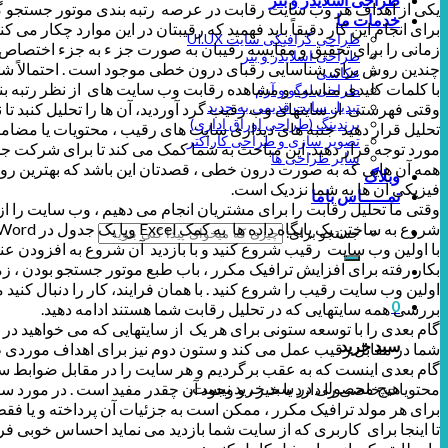
یکی از اهداف هر وب سایت رقابت در عرصه رتبه بندی موتور جستجو 
خدمات ما
برای انجام این کار دقیقاً باید فهمید که رقیبتان در این موارد چکار می کند
طراحی گرافیکی سایت UI.UX
زمانی را برای تحقیق و مقایسه رقیبان به صورت جز ء به جزء اختصاص 
طراحی اسلایدر و بنر
چندین روش برای شناسایی رقبای درون خطی موجود است . احتمالاً شما موا
عکاسی
با کلمات کلیدی مناسب و مشاهده رقابت وب سایت های از نظر رتبه بند
طراحی لوگو و آرم
تبدیل سایت قدیمی به جدید
وقتی فهرستی از سایتهای وب رقیب گرد آوردید، آن ها را تحلیل کنبد تا 
برندینگ (طراحی اوراق اداری)
تحلیل قرار دهید جنبه های دیداری سایت های رقیب ، محتویات یا مضامی
تصویر سازی و طراحی کاراکتر
مورد توجه قرار دهید. این مباحث به شما کمک می کند تا برای شرکت جس
سایر طراحی ها
همه آن هایی که به صورت درون خطی ، قصدتان این باشد که بهترین روش 
وبلاگ
فیزیکی آن ها به شما نزدیک است.
تمـــــاس باما
وقتی ما تحلیل رقابت را برای مشتریان انجام می دهیم ، وب سایت را 
شروع به ساختن یک پایگاه داده ها به کمک Excel ویا یک جدول در Word نمایید.
جستجو برای:
با اولین وب سایت رقیب شروع کنید و با بازدید آن شروع به افزودن عنا
بکار رفته برای افزایش ترافیک مکرر ، باب طبع موتور جستجو بودن ، زما
اولین وب سایت رقیب را شروع کنید . با همان فرایند، کار را دنبال کنید من
0
بررسی همه سایتهایی که در تحلیل رقابت شما هستند ادامه دهید.
گام بعدی را با توسعه ستونی برای هر یک از سایتهایی که می خواهید در 
سبد خرید
شما در مقابل رقیب عمل می کند و ستون دوم نیز برای اهداف موردی 
هیچ محصولی در سبد خرید نیست.
محتویات خاصی را دارد یا خیر ، و وجود آن چقدر مفید است . در مورد سرع
برای هر مولد ترافیک مکرر ، ممکن است به جزئیات آن پرداخته و یا فقط Yes/No را انتخاب کنید این فرایند را تا آنجا ادامه دهید که پایگاه داه مزبور که شامل سایت فعلی شما نیز هست کامل گ
تا اینجا برای کاربری که از سایت شما بازدید می نماید احساس خوبی فرا