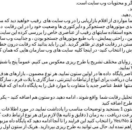
گر و محتویات وب سایت است.
 .
دهید.
ردی از اقلام بازاریابی را در وب سایت های رقیب خواهید دید که می توا
ی موتورهای جستجوگر و دایرکتوری ها وضعیت خود را در این رقابت در 
نحوه استفاده سایتهای رقیب از عناصری خاص را بررسی کرده این سایت ها ر
ن ، راحتی پیمایش ، باب طبع موتورهای جستجو بودن ، و جذابیت وب سایت
تن در رقابت قوی تر ظاهر گردید . این را باید بدانید که رقابت درون 
را انتخاب کنید- در اینجا کلیه سایت های وب سازمان هایی که همان کا
از زوایای مختلف تشریح یا طرح ریزی معکوس می کنیم. عموماً پنج یا ش
صر پایگاه داده ها در اولین ستون نمایید. هر نوع مضمون ، بازارهای هد
ن دریافت برای انواع ارتباطات اینترنتی ، سازگاری با پلات فرم ، سازگا
تها فقط عناصر جدید یا متفاوت با موارد قبل را به پایگاه داده ای که قبلاً
تحلیل رقابت شما واقع شوند ، ادامه دهید. دو ستون هم اضافه کنید – یک
طرح اضافه کنید
گام بعدی اینست که به عقب برگردیم و هر سایت را در مقابل ضوابط ستون 1 بسنجید و توضیحات مناسب را 
ت دریافت ، به زمان ( دقایق و ثانیه ها) لازم برای هر نوع ارتباط دقت کن
ردد.
هم نمده اید. حال می توانید به طرح ریزی بپردازید . هریک از ستون اول 