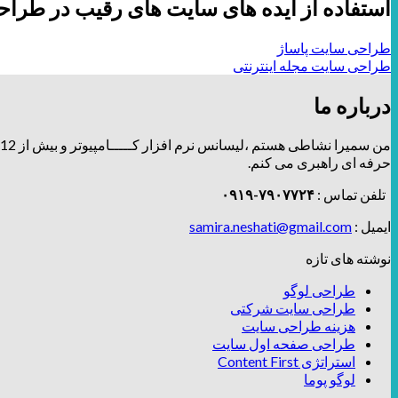
استفاده از ایده های سایت های رقیب در طرا
طراحی سایت پاساژ
طراحی سایت مجله اینترنتی
درباره ما
من سمیرا نشاطی هستم ،لیسانس نرم افزار کـــــامپیوتر و بیش از 12 سال توی زمینه طراحی و برندینگ، فعالیت دارم و تیــــــم طراحـــــی و دیزاین
حرفه ای راهبری می کنم.
تلفن تماس :
۷۹۰۷۷۲۴-۰۹۱۹
ایمیل :
samira.neshati@gmail.com
نوشته های تازه
طراحی لوگو
طراحی سایت شرکتی
هزینه طراحی سایت
طراحی صفحه اول سایت
استراتژی Content First
لوگو پوما