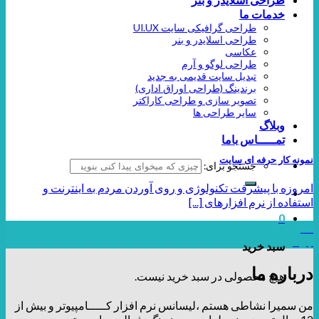
خدمات ما
طراحی گرافیکی سایت UI.UX
طراحی اسلایدر و بنر
عکاسی
طراحی لوگو و آرم
تبدیل سایت قدیمی به جدید
برندینگ (طراحی اوراق اداری)
تصویر سازی و طراحی کاراکتر
سایر طراحی ها
وبلاگ
تمـــــاس باما
نمونه کار حرفه ای سایت
جستجو برای:
امروزه با پیشرفت تکنولوژی و روی آوردن مردم به اینترنت و
استفاده از نرم افزارهای [...]
0
27
جولای
سبد خرید
درباره ما
هیچ محصولی در سبد خرید نیست.
من سمیرا نشاطی هستم ،لیسانس نرم افزار کـــــامپیوتر و بیش از