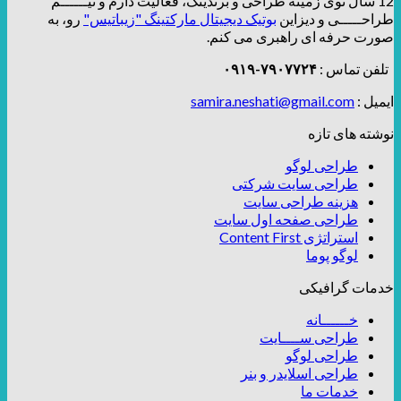
12 سال توی زمینه طراحی و برندینگ، فعالیت دارم و تیــــــم
طراحـــــی و دیزاین
بوتیک دیجیتال مارکتینگ "زیباتیس"
رو، به
صورت حرفه ای راهبری می کنم.
تلفن تماس :
۷۹۰۷۷۲۴-۰۹۱۹
ایمیل :
samira.neshati@gmail.com
نوشته های تازه
طراحی لوگو
طراحی سایت شرکتی
هزینه طراحی سایت
طراحی صفحه اول سایت
استراتژی Content First
لوگو پوما
خدمات گرافیکی
خــــــانه
طراحی ســــایت
طراحی لوگو
طراحی اسلایدر و بنر
خدمات ما