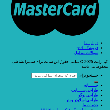
درباره ما
فروشگاه psd
سوالات متداول
کپی‌رایت 2025 © تمامی حقوق این سایت برای سمیرا نشاطی
محفوظ می باشد
جستجو برای:
خــــــانه
طراحی ســــایت
طراحی لوگو
طراحی اسلایدر و بنر
خدمات ما
طراحی گرافیکی سایت UI.UX