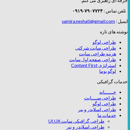
حرفه ای راهبری می کنم.
تلفن تماس :
۷۹۰۷۷۲۴-۰۹۱۹
ایمیل :
samira.neshati@gmail.com
نوشته های تازه
طراحی لوگو
طراحی سایت شرکتی
هزینه طراحی سایت
طراحی صفحه اول سایت
استراتژی Content First
لوگو پوما
خدمات گرافیکی
خــــــانه
طراحی ســــایت
طراحی لوگو
طراحی اسلایدر و بنر
خدمات ما
طراحی گرافیکی سایت UI.UX
طراحی اسلایدر و بنر