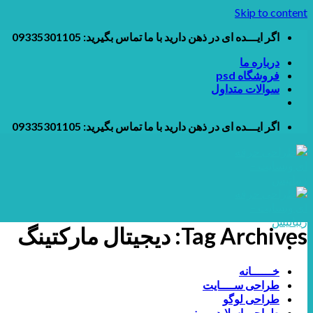
Skip to content
اگر ایـــده ای در ذهن دارید با ما تماس بگیرید: 09335301105
درباره ما
فروشگاه psd
سوالات متداول
اگر ایـــده ای در ذهن دارید با ما تماس بگیرید: 09335301105
Tag Archives:
دیجیتال مارکتینگ
خــــــانه
طراحی ســــایت
طراحی لوگو
طراحی اسلایدر و بنر