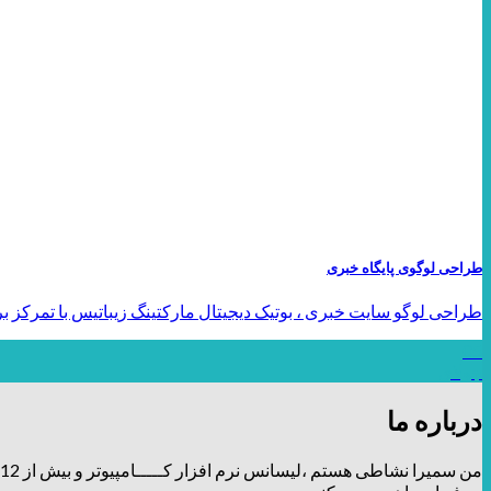
طراحی لوگوی پایگاه خبری
طراحی لوگو سایت خبری ، بوتیک دیجیتال مارکتینگ زیباتیس با تمرکز بر نی
05
جولای
درباره ما
من سمیرا نشاطی هستم ،لیسانس نرم افزار کـــــامپیوتر و بیش از 12 سال توی زمینه طراحی و برندینگ، فعالیت دارم و تیــــــم طراحـــــی و دیزاین