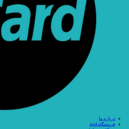
درباره ما
فروشگاه psd