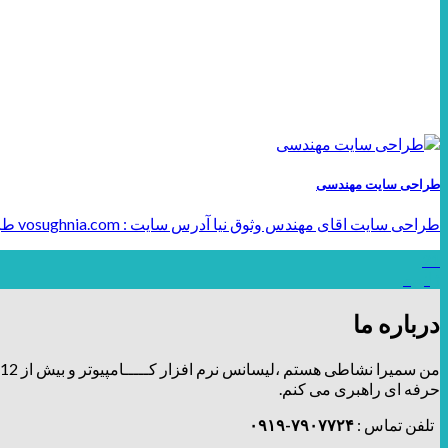
طراحی سایت مهندسی
طراحی سایت اقای مهندس وثوق نیا آدرس سایت : vosughnia.com طراحی سایت مهندسی: حرفه‌ای، کارآمد [...]
21
ژانویه
درباره ما
من سمیرا نشاطی هستم ،لیسانس نرم افزار کـــــامپیوتر و بیش از 12 سال توی زمینه طراحی و برندینگ، فعالیت دارم و تیــــــم طراحـــــی و دیزاین
حرفه ای راهبری می کنم.
تلفن تماس :
۷۹۰۷۷۲۴-۰۹۱۹