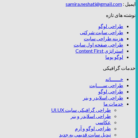
ایمیل :
samira.neshati@gmail.com
نوشته های تازه
طراحی لوگو
طراحی سایت شرکتی
هزینه طراحی سایت
طراحی صفحه اول سایت
استراتژی Content First
لوگو پوما
خدمات گرافیکی
خــــــانه
طراحی ســــایت
طراحی لوگو
طراحی اسلایدر و بنر
خدمات ما
طراحی گرافیکی سایت UI.UX
طراحی اسلایدر و بنر
عکاسی
طراحی لوگو و آرم
تبدیل سایت قدیمی به جدید