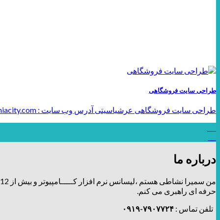
طراحی سایت فروشگاهی
طراحی سایت فروشگاهی عرشیاسیتی آدرس وب سایت : www.arshiacity.com طراحی سایت حرفه‌ای با امکانات کامل [...]
24
اکتبر
درباره ما
من سمیرا نشاطی هستم ،لیسانس نرم افزار کـــــامپیوتر و بیش از 12 سال توی زمینه طراحی و برندینگ، فعالیت دارم و تیــــــم طراحـــــی و دیزاین
حرفه ای راهبری می کنم.
تلفن تماس :
۷۹۰۷۷۲۴-۰۹۱۹