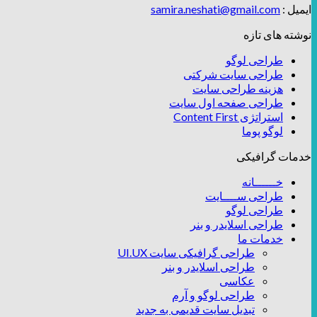
ایمیل :
samira.neshati@gmail.com
نوشته های تازه
طراحی لوگو
طراحی سایت شرکتی
هزینه طراحی سایت
طراحی صفحه اول سایت
استراتژی Content First
لوگو پوما
خدمات گرافیکی
خــــــانه
طراحی ســــایت
طراحی لوگو
طراحی اسلایدر و بنر
خدمات ما
طراحی گرافیکی سایت UI.UX
طراحی اسلایدر و بنر
عکاسی
طراحی لوگو و آرم
تبدیل سایت قدیمی به جدید