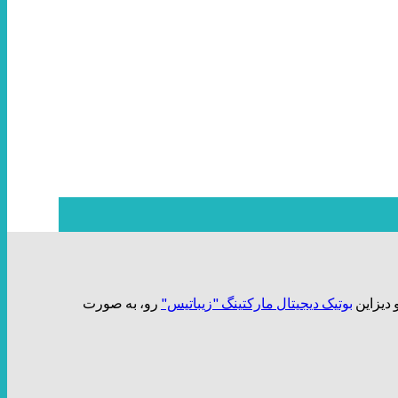
بوتیک دیجیتال مارکتینگ "زیباتیس"
رو، به صورت