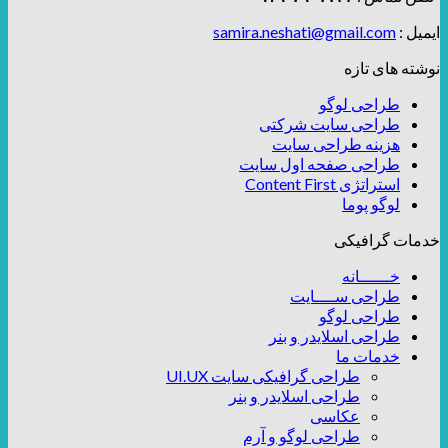
ایمیل :
samira.neshati@gmail.com
نوشته های تازه
طراحی لوگو
طراحی سایت شرکتی
هزینه طراحی سایت
طراحی صفحه اول سایت
استراتژی Content First
لوگو پوما
خدمات گرافیکی
خــــــانه
طراحی ســــایت
طراحی لوگو
طراحی اسلایدر و بنر
خدمات ما
طراحی گرافیکی سایت UI.UX
طراحی اسلایدر و بنر
عکاسی
طراحی لوگو و آرم