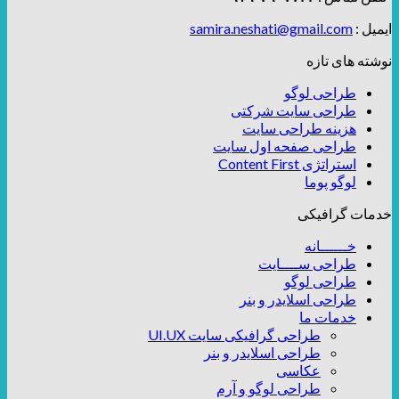
ایمیل :
samira.neshati@gmail.com
نوشته های تازه
طراحی لوگو
طراحی سایت شرکتی
هزینه طراحی سایت
طراحی صفحه اول سایت
استراتژی Content First
لوگو پوما
خدمات گرافیکی
خــــــانه
طراحی ســــایت
طراحی لوگو
طراحی اسلایدر و بنر
خدمات ما
طراحی گرافیکی سایت UI.UX
طراحی اسلایدر و بنر
عکاسی
طراحی لوگو و آرم