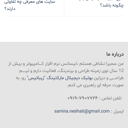
سایت های معرفی چه تفاوتی
چگـونه باشد؟
دارند؟
درباره ما
من سمیرا نشاطی هستم ،لیسانس نرم افزار کـــــامپیوتر و بیش از
12 سال توی زمینه طراحی و برندینگ، فعالیت دارم و تیــــــم
طراحـــــی و دیزاین
بوتیک دیجیتال مارکتینگ "زیباتیس"
رو، به
صورت حرفه ای راهبری می کنم.
تلفن تماس :
۷۹۰۷۷۲۴-۰۹۱۹
ایمیل :
samira.neshati@gmail.com