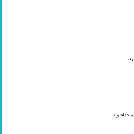
د.
م جداشوند