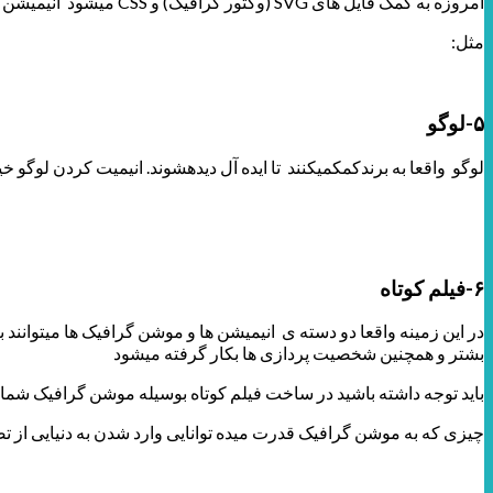
امروزه به کمک فایل های SVG (وکتور گرافیک) و CSS میشود انیمیشن های جذابی برای سایت ها و اپلیکیشن ها ایجاد کرد حتی بدون اینکه سرعت سایت پایین بیاید.
مثل:
۵-لوگو
لوگو واقعا به برندکمکمیکنند تا ایده آل دیدهشوند. انیمیت کردن لوگو 
۶-فیلم کوتاه
در این زمینه واقعا دو دسته ی انیمیشن ها و موشن گرافیک ها میتوانند ب
بشتر و همچنین شخصیت پردازی ها بکار گرفته میشود
باید توجه داشته باشید در ساخت فیلم کوتاه بوسیله موشن گرافیک شما 
چیزی که به موشن گرافیک قدرت میده توانایی وارد شدن به دنیایی از تص