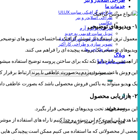
خدمات ما
طراحی گرافیکی سایت UI.UX
طراحی اسلایدر و بنر
عکاسی
۱- ویدیوهای توضیحی
طراحی لوگو و آرم
تبدیل سایت قدیمی به جدید
معمول ترین استفاده از موشن گرافیک ساختساخت ویدیو های توضیحی
برندینگ (طراحی اوراق اداری)
تصویر سازی و طراحی کاراکتر
سایر طراحی ها
ویدیوهای توضیحی یک پروسه پیچیده ای را فراهم می کنند.
وبلاگ
از انیمیشن جدا جدا و تکه تکه برای ساختن پروسه توضیح استفاده میشود
تمـــــاس باما
این روش باعث میشود مردم به صورت عاطفی با برند ارتباط برقرار کنن
جستجو برای:
یک ویدیو میتواند یه باکس فروش محصولی باشد که بصورت عاطفی داستان
۲- بازاریابی محصول
0
سبد خرید
این مورد میتوانند تحت ویدیوهای توضیحی قرار بگیرد.
اما هدف این است که این دسته رو جدا کنیم تا راه های استفاده از م
هیچ محصولی در سبد خرید نیست.
بعضی از محصولاتی که ما استفاده می کنیم ممکن است پیچیدگی هایی د