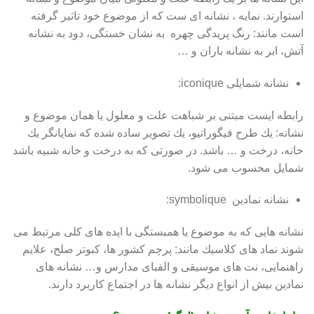
استوارند. نمایه ، نشانه ای ست كه از موضوع خود تاثیر گرفته
است مانند: رنگ پریدگی چهره به نشان خستگی، دود به نشانه
آتش، ابر به نشانه باران و …
نشانه شمایلی iconique:
رابطه ایست مبتنی بر شباهت علت و معلول یا همان موضوع و
نشانه: یك طرح فیگوراتیو، یك تصویر ساده شده كه نمایانگر یك
خانه، درخت و … باشد. در صورتی كه به درخت و خانه شبیه باشد
شمایل محسوب می شود.
نشانه نمادین symbolique:
نشانه هایی كه به موضوع یا همبستگی با ایده های كلی مرتبط می
شوند نماد های كلاسیك مانند: پرچم كشور ها، كبوتر صلح، علایم
راهنمایی، نت های موسیقی و الفبای مدارس و… نشانه های
نمادین بیش از انواع دیگر نشانه ها در اجتماع كاربرد دارند.