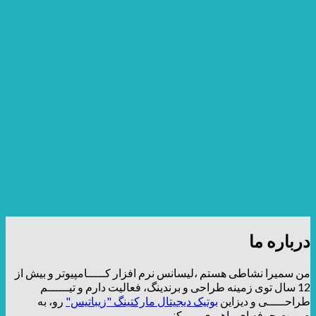
درباره ما
من سمیرا نشاطی هستم ،لیسانس نرم افزار کـــــامپیوتر و بیش از
12 سال توی زمینه طراحی و برندینگ، فعالیت دارم و تیــــــم
طراحـــــی و دیزاین
بوتیک دیجیتال مارکتینگ "زیباتیس"
رو، به
صورت حرفه ای راهبری می کنم.