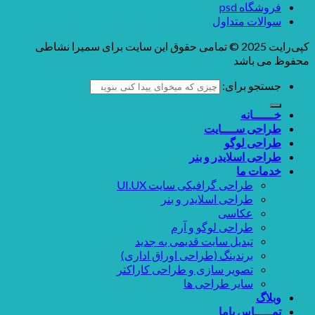
فروشگاه psd
سوالات متداول
کپی‌رایت 2025 © تمامی حقوق این سایت برای سمیرا نشاطی
محفوظ می باشد
جستجو برای:
خــــــانه
طراحی ســــایت
طراحی لوگو
طراحی اسلایدر و بنر
خدمات ما
طراحی گرافیکی سایت UI.UX
طراحی اسلایدر و بنر
عکاسی
طراحی لوگو و آرم
تبدیل سایت قدیمی به جدید
برندینگ (طراحی اوراق اداری)
تصویر سازی و طراحی کاراکتر
سایر طراحی ها
وبلاگ
تمـــــاس باما